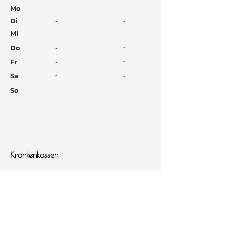
⠀
Mo
-
-
Di
-
-
Mi
-
-
Do
-
-
Fr
-
-
Sa
-
-
So
-
-
⠀
⠀
⠀
Krankenkassen
⠀
Sprachen
⠀
Quicklinks