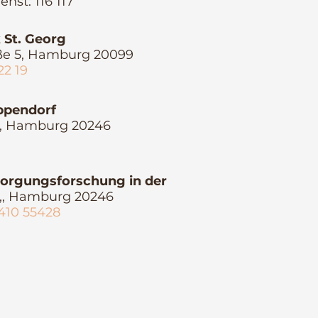
enst: 116 117
k St. Georg
e 5, Hamburg 20099
22 19
pendorf
2, Hamburg 20246
rsorgungsforschung in der
2,, Hamburg 20246
410 55428