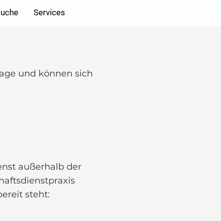
Anmelden
suche
Services
rage und können sich
ienst außerhalb der
haftsdienstpraxis
ereit steht: