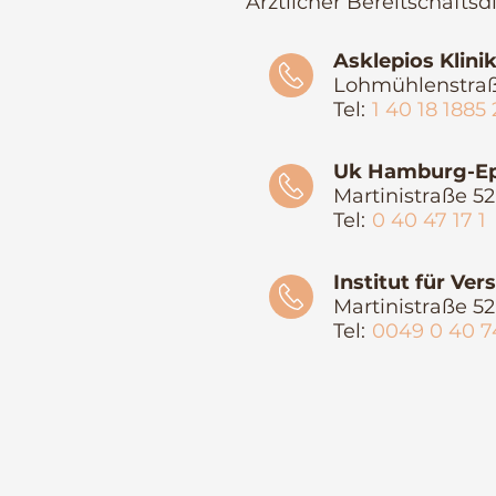
Ärztlicher Bereitschaftsdi
Asklepios Klini
Lohmühlenstraß
Tel:
1 40 18 1885 
⠀⠀⠀
Uk Hamburg-Ep
Martinistraße 5
Tel:
0 40 47 17 1
⠀⠀⠀
Institut für Ve
Martinistraße 5
Tel:
0049 0 40 7
⠀⠀⠀