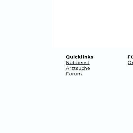
⠀
⠀
Quicklinks
Fü
Notdienst
Or
Arztsuche
Forum