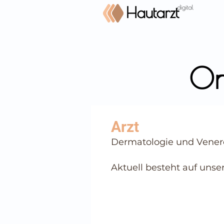
On
⠀
Dermatologie und Vener
⠀
⠀
Aktuell besteht auf unse