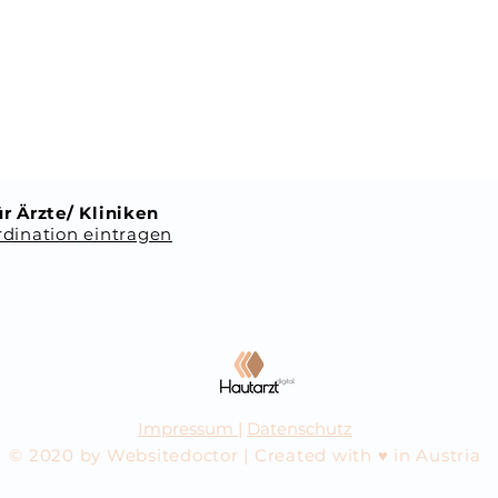
r Ärzte/ Kliniken
dination eintragen
Impressum
|
Datenschutz
© 2020 by Websitedoctor | Created with ♥ in Austria