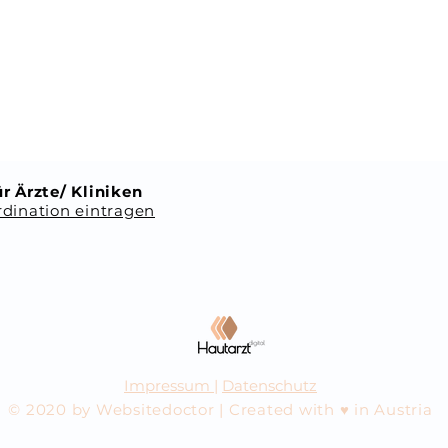
r Ärzte/ Kliniken
dination eintragen
Impressum
|
Datenschutz
© 2020 by Websitedoctor | Created with ♥ in Austria