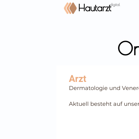
On
⠀
Dermatologie und Vener
⠀
⠀
Aktuell besteht auf unse