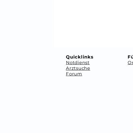
⠀
⠀
Quicklinks
Fü
Notdienst
Or
Arztsuche
Forum