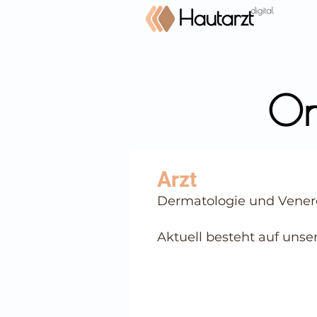
On
⠀
Dermatologie und Vener
⠀
⠀
Aktuell besteht auf unse