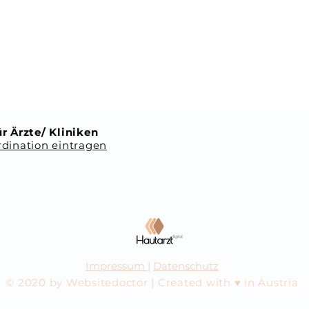
r Ärzte/ Kliniken
dination eintragen
Impressum
|
Datenschutz
© 2020 by Websitedoctor | Created with ♥ in Austria