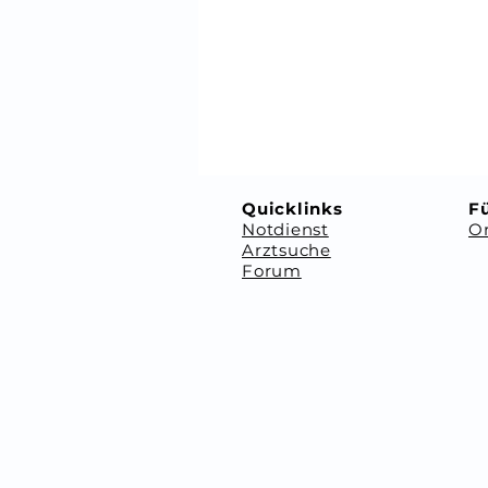
⠀
⠀
Quicklinks
Fü
Notdienst
Or
Arztsuche
Forum