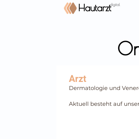
On
⠀
Dermatologie und Vener
⠀
⠀
Aktuell besteht auf unse