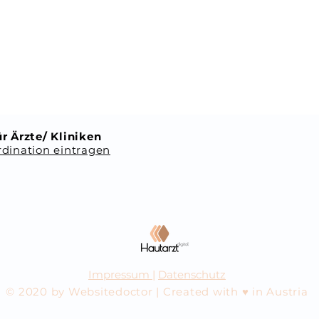
r Ärzte/ Kliniken
dination eintragen
Impressum
|
Datenschutz
© 2020 by Websitedoctor | Created with ♥ in Austria