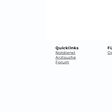
⠀
⠀
Quicklinks
Fü
Notdienst
Or
Arztsuche
Forum