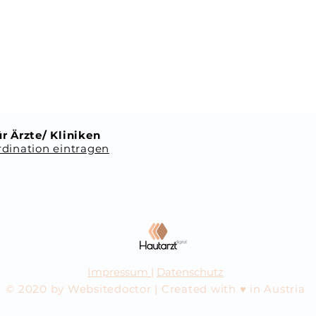
r Ärzte/ Kliniken
dination eintragen
Impressum
|
Datenschutz
© 2020 by Websitedoctor | Created with ♥ in Austria