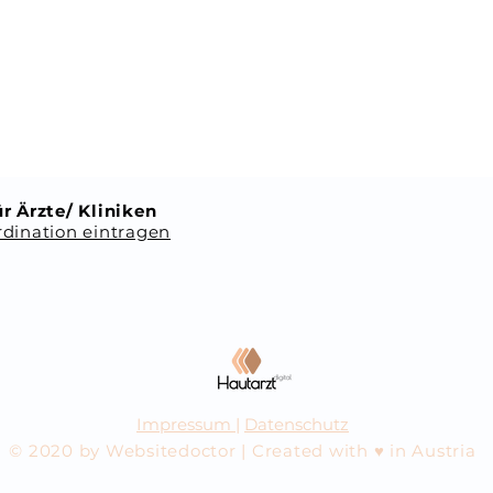
r Ärzte/ Kliniken
dination eintragen
Impressum
|
Datenschutz
© 2020 by Websitedoctor | Created with ♥ in Austria