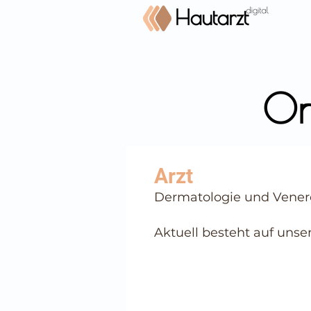
On
⠀
Dermatologie und Vener
⠀
⠀
Aktuell besteht auf unse