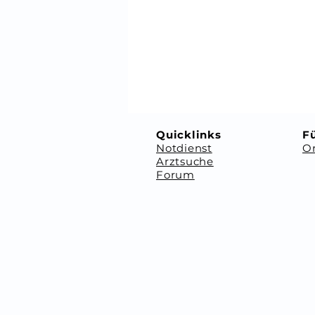
⠀
⠀
Quicklinks
Fü
Notdienst
Or
Arztsuche
Forum