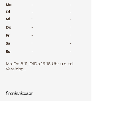
⠀
Mo
-
-
Di
-
-
Mi
-
-
Do
-
-
Fr
-
-
Sa
-
-
So
-
-
⠀
Mo-Do 8-11; DiDo 16-18 Uhr u.n. tel.
Vereinbg.;
⠀
⠀
Krankenkassen
⠀
Sprachen
⠀