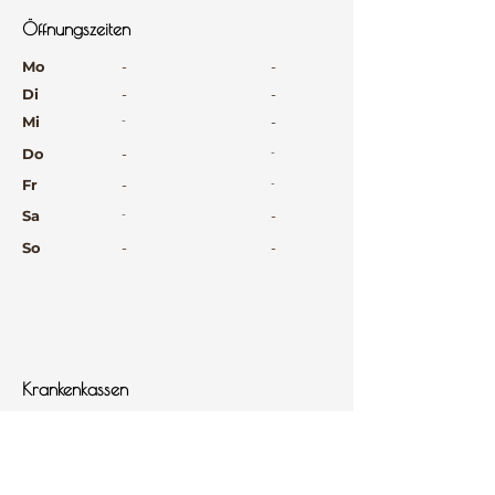
Öffnungszeiten
⠀
Mo
-
-
Di
-
-
Mi
-
-
Do
-
-
Fr
-
-
Sa
-
-
So
-
-
⠀
⠀
⠀
Krankenkassen
⠀
Sprachen
⠀