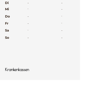
Di
-
-
Mi
-
-
Do
-
-
Fr
-
-
Sa
-
-
So
-
-
⠀
⠀
⠀
Krankenkassen
⠀
Sprachen
⠀
Quicklinks
Notdienst
Arztsuche