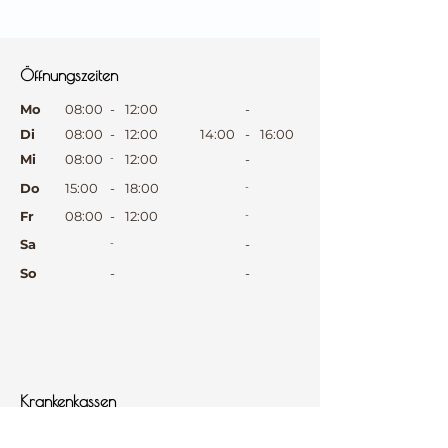
⠀
⠀
Öffnungszeiten
⠀
Mo
08:00
-
12:00
-
Di
08:00
-
12:00
14:00
-
16:00
Mi
08:00
-
12:00
-
Do
15:00
-
18:00
-
Fr
08:00
-
12:00
-
Sa
-
-
So
-
-
⠀
⠀
⠀
Krankenkassen
⠀