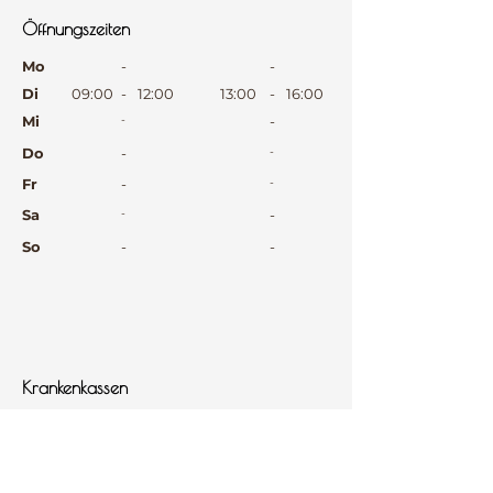
Öffnungszeiten
⠀
Mo
-
-
Di
09:00
-
12:00
13:00
-
16:00
Mi
-
-
Do
-
-
Fr
-
-
Sa
-
-
So
-
-
⠀
⠀
⠀
Krankenkassen
⠀
Sprachen
⠀