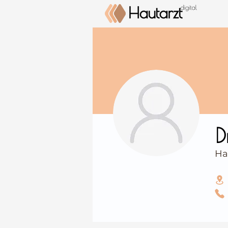
⠀
D
Ha
⠀
⠀
⠀