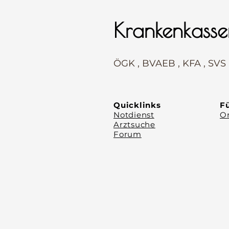
Krankenkasse
⠀
ÖGK , BVAEB , KFA , SVS
⠀
⠀
Quicklinks
Fü
Notdienst
Or
Arztsuche
Forum