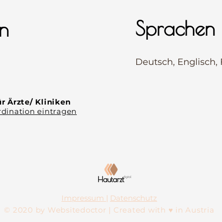
Sprachen
n
⠀
Deutsch, Englisch,
⠀
⠀
r Ärzte/ Kliniken
dination eintragen
Impressum
|
Datenschutz
© 2020 by Websitedoctor | Created with ♥ in Austria