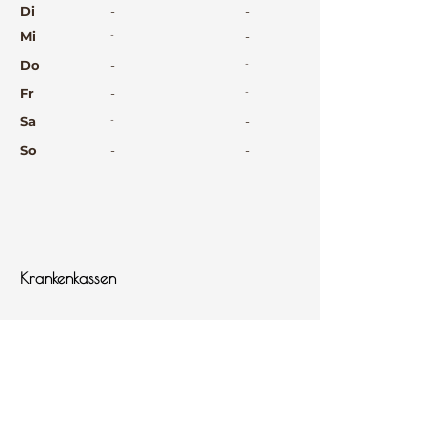
Di
-
-
Mi
-
-
Do
-
-
Fr
-
-
Sa
-
-
So
-
-
⠀
⠀
⠀
Krankenkassen
⠀
Sprachen
⠀
Quicklinks
Notdienst
Arztsuche