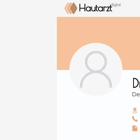
⠀
D
De
⠀
⠀