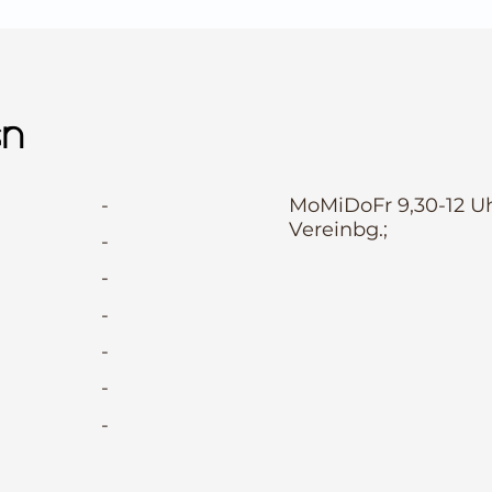
en
-
MoMiDoFr 9,30-12 Uh
Vereinbg.;
-
-
-
-
-
-