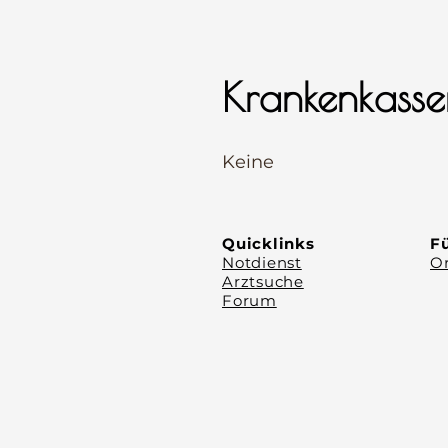
Krankenkasse
⠀
Keine
⠀
⠀
Quicklinks
Fü
Notdienst
Or
Arztsuche
Forum