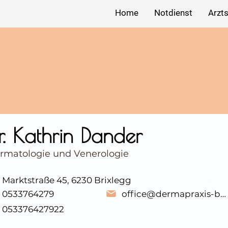
Home
Notdienst
Arzt
r. Kathrin Dander
rmatologie und Venerologie
Marktstraße 45, 6230 Brixlegg
0533764279
office@dermapraxis-brixlegg.at
053376427922