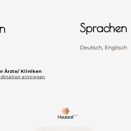
Sprachen
n
⠀
Deutsch, Englisch
⠀
⠀
r Ärzte/ Kliniken
dination eintragen
Impressum
|
Datenschutz