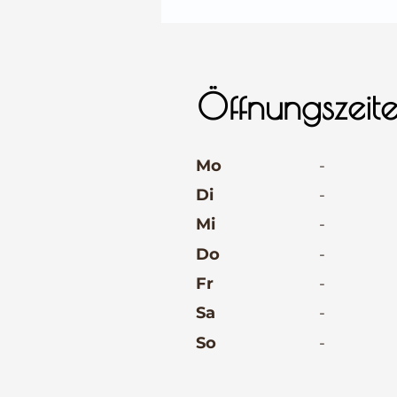
⠀
Öffnungszeit
⠀
Mo
-
Di
-
Mi
-
Do
-
Fr
-
Sa
-
So
-
⠀
⠀
⠀