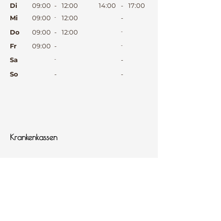
Di
09:00
-
12:00
14:00
-
17:00
Mi
09:00
-
12:00
-
Do
09:00
-
12:00
-
Fr
09:00
-
-
Sa
-
-
So
-
-
⠀
⠀
⠀
Krankenkassen
⠀
Sprachen
⠀
Quicklinks
Notdienst
Arztsuche