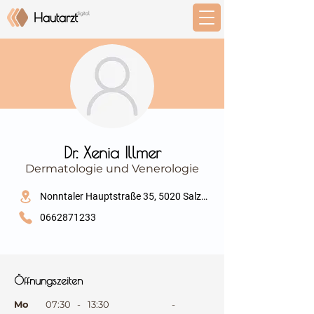
⠀
Dr. Xenia Illmer
Dermatologie und Venerologie
⠀
Nonntaler Hauptstraße 35, 5020 Salzburg
0662871233
⠀
⠀
Öffnungszeiten
⠀
Mo
07:30
-
13:30
-