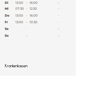
Di
13:00
-
16:00
-
Mi
07:30
-
12:30
-
Do
13:00
-
16:00
-
Fr
13:00
-
10:30
-
Sa
-
-
So
-
-
⠀
⠀
⠀
Krankenkassen
⠀
Sprachen
⠀
Quicklinks
Notdienst
Arztsuche