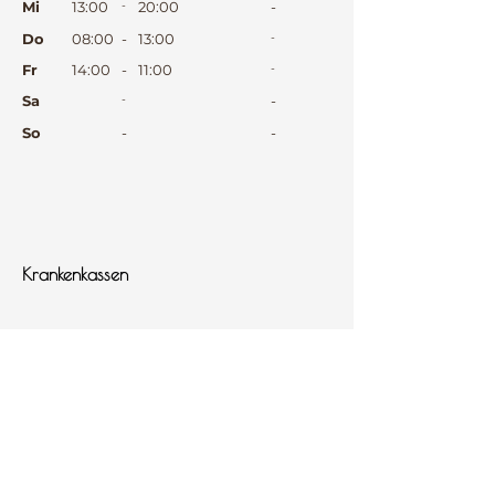
Mi
13:00
-
20:00
-
Do
08:00
-
13:00
-
Fr
14:00
-
11:00
-
Sa
-
-
So
-
-
⠀
⠀
⠀
Krankenkassen
⠀
Sprachen
⠀
Quicklinks
Notdienst
Arztsuche
Forum