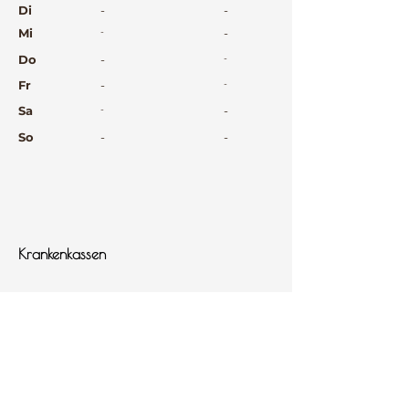
Di
-
-
Mi
-
-
Do
-
-
Fr
-
-
Sa
-
-
So
-
-
⠀
⠀
⠀
Krankenkassen
⠀
Sprachen
⠀
Quicklinks
Notdienst
Arztsuche