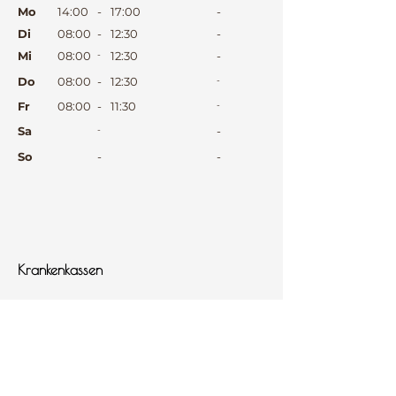
Mo
14:00
-
17:00
-
Di
08:00
-
12:30
-
Mi
08:00
-
12:30
-
Do
08:00
-
12:30
-
Fr
08:00
-
11:30
-
Sa
-
-
So
-
-
⠀
⠀
⠀
Krankenkassen
⠀
Sprachen
⠀
Quicklinks
Notdienst