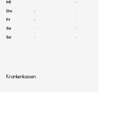
Mi
-
-
Do
-
-
Fr
-
-
Sa
-
-
So
-
-
⠀
⠀
⠀
Krankenkassen
⠀
Sprachen
⠀
Quicklinks
Notdienst
Arztsuche
Forum