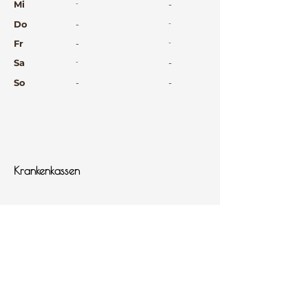
Mi
-
-
Do
-
-
Fr
-
-
Sa
-
-
So
-
-
⠀
⠀
⠀
Krankenkassen
⠀
Sprachen
⠀
Quicklinks
Notdienst
Arztsuche
Forum