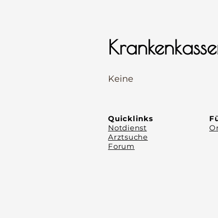
Krankenkasse
⠀
Keine
⠀
⠀
Quicklinks
Fü
Notdienst
Or
Arztsuche
Forum