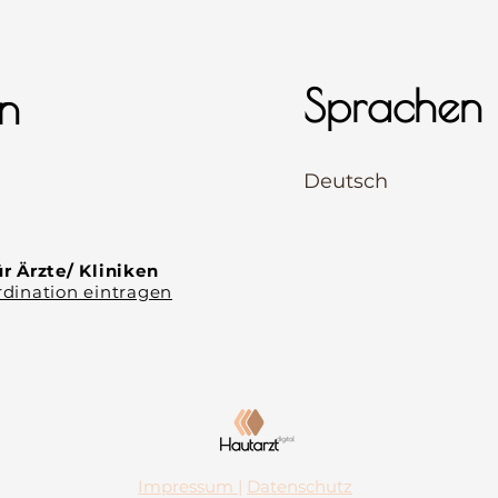
Sprachen
n
⠀
Deutsch
⠀
⠀
r Ärzte/ Kliniken
dination eintragen
Impressum
|
Datenschutz