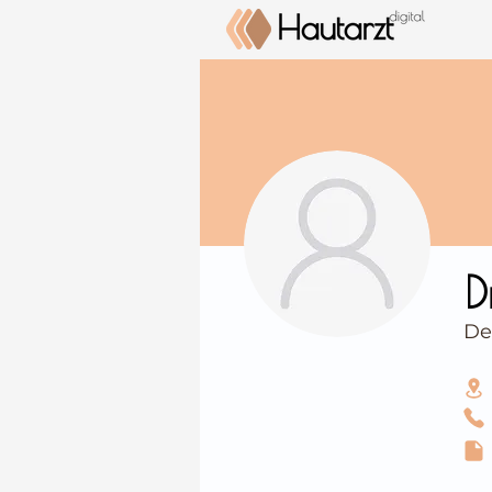
⠀
D
De
⠀
⠀