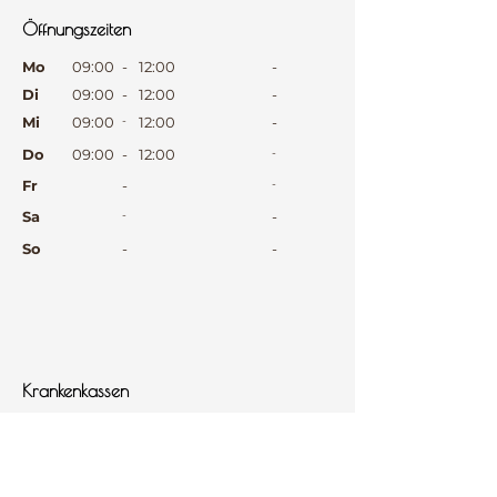
Öffnungszeiten
⠀
Mo
09:00
-
12:00
-
Di
09:00
-
12:00
-
Mi
09:00
-
12:00
-
Do
09:00
-
12:00
-
Fr
-
-
Sa
-
-
So
-
-
⠀
⠀
⠀
Krankenkassen
⠀
Sprachen
⠀