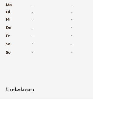
⠀
Mo
-
-
Di
-
-
Mi
-
-
Do
-
-
Fr
-
-
Sa
-
-
So
-
-
⠀
⠀
⠀
Krankenkassen
⠀
Sprachen
⠀
Quicklinks