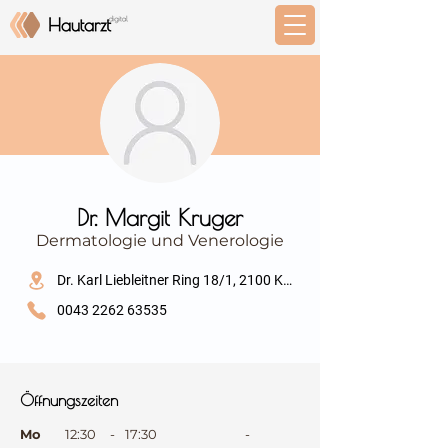
⠀
Dr. Margit Kruger
Dermatologie und Venerologie
⠀
Dr. Karl Liebleitner Ring 18/1, 2100 Korneuburg
0043 2262 63535
⠀
⠀
Öffnungszeiten
⠀
Mo
12:30
-
17:30
-