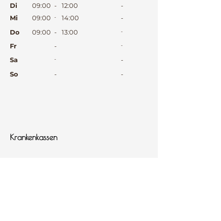
Di
09:00
-
12:00
-
Mi
09:00
-
14:00
-
Do
09:00
-
13:00
-
Fr
-
-
Sa
-
-
So
-
-
⠀
⠀
⠀
Krankenkassen
⠀
Sprachen
⠀
Quicklinks
Notdienst
Arztsuche