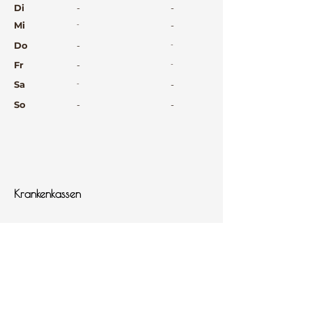
Di
-
-
Mi
-
-
Do
-
-
Fr
-
-
Sa
-
-
So
-
-
⠀
⠀
⠀
Krankenkassen
⠀
Sprachen
⠀
Quicklinks
Notdienst
Arztsuche