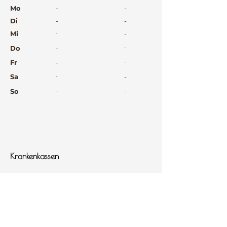
⠀
Mo
-
-
Di
-
-
Mi
-
-
Do
-
-
Fr
-
-
Sa
-
-
So
-
-
⠀
⠀
⠀
Krankenkassen
⠀
Sprachen
⠀
Quicklinks