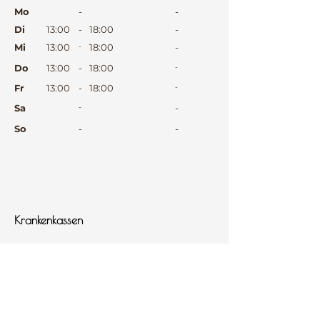
⠀
Mo
-
-
Di
13:00
-
18:00
-
Mi
13:00
-
18:00
-
Do
13:00
-
18:00
-
Fr
13:00
-
18:00
-
Sa
-
-
So
-
-
⠀
⠀
⠀
Krankenkassen
⠀
Sprachen
⠀
Quicklinks