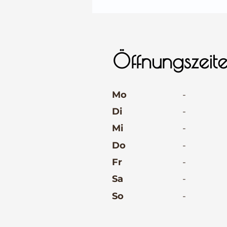
⠀
Öffnungszeit
⠀
Mo
-
Di
-
Mi
-
Do
-
Fr
-
Sa
-
So
-
⠀
⠀
⠀