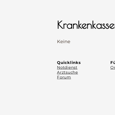
Krankenkasse
⠀
Keine
⠀
⠀
Quicklinks
Fü
Notdienst
Or
Arztsuche
Forum