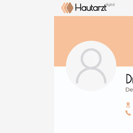
⠀
D
De
⠀
⠀