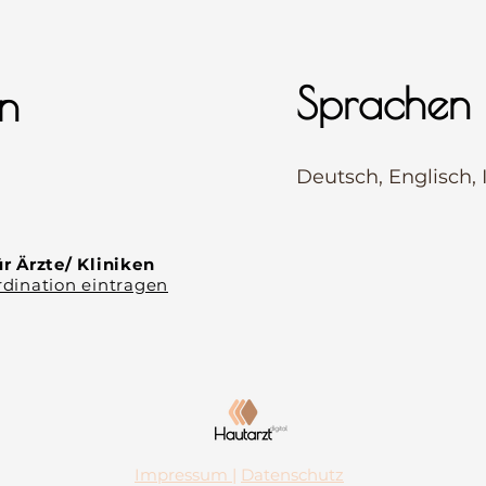
Sprachen
n
⠀
Deutsch, Englisch, 
⠀
⠀
r Ärzte/ Kliniken
dination eintragen
Impressum
|
Datenschutz