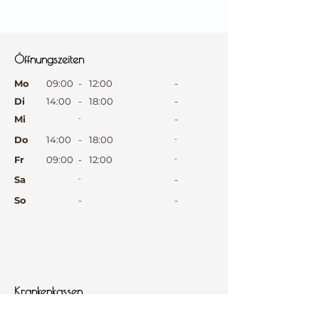
⠀
⠀
Öffnungszeiten
⠀
Mo
09:00
-
12:00
-
Di
14:00
-
18:00
-
Mi
-
-
Do
14:00
-
18:00
-
Fr
09:00
-
12:00
-
Sa
-
-
So
-
-
⠀
⠀
⠀
Krankenkassen
⠀