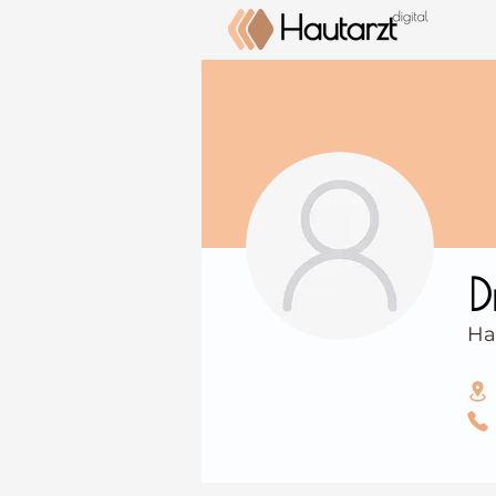
⠀
D
Ha
⠀
⠀
⠀