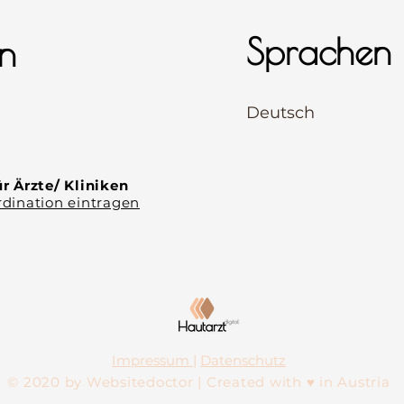
Sprachen
n
⠀
Deutsch
⠀
⠀
r Ärzte/ Kliniken
dination eintragen
Impressum
|
Datenschutz
© 2020 by Websitedoctor | Created with ♥ in Austria