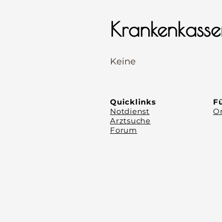
Krankenkasse
⠀
Keine
⠀
⠀
Quicklinks
Fü
Notdienst
Or
Arztsuche
Forum